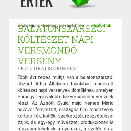
BALATONSZÁRSZÓI
Örökségünk - Somogyország kincse
Díjazottak
KÖLTÉSZET NAPI
VERSMONDÓ
VERSENY
/ KULTURÁLIS ÖRÖKSÉG
Több évtizedes múltja van a balatonszárszói
József Attila Általános Iskolában rendezett
költészet napi versenyek döntőjének, amelyen
Somogy legkiválóbb diákversmondói vesznek
részt. Az Ázsóth Gyula, majd Nemes Márta
nevével fémjelzett, országos hírű rendezvény
kortárs írók, költők, szerkesztők részvételével
zajlik, és egy-egy művészeti produkciónak is
részesei lehetnek a gyerekek, a szülők és a