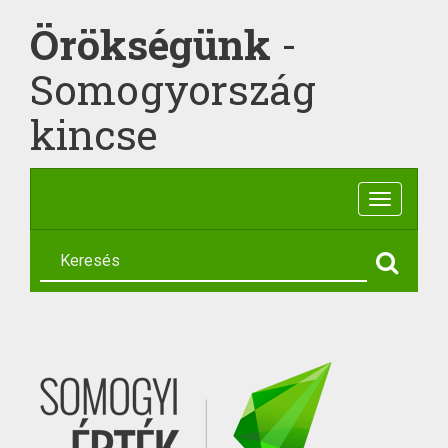
Örökségünk
-
Somogyország
kincse
Toggle
navigatio