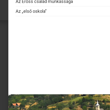
Az Erőss család munkássága
Az „első oskola”