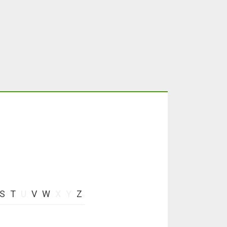
S
T
U
V
W
X
Y
Z