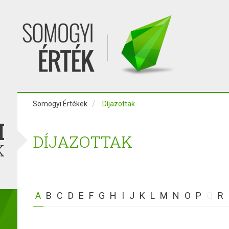
Somogyi Értékek
Díjazottak
I
DÍJAZOTTAK
K
A
B
C
D
E
F
G
H
I
J
K
L
M
N
O
P
Q
R