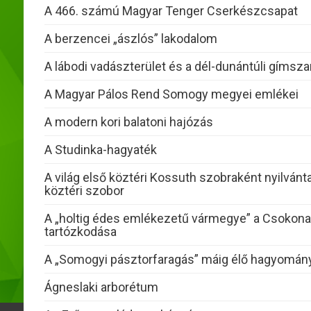
A 466. számú Magyar Tenger Cserkészcsapat
A berzencei „ászlós” lakodalom
A lábodi vadászterület és a dél-dunántúli gímsz
A Magyar Pálos Rend Somogy megyei emlékei
A modern kori balatoni hajózás
A Studinka-hagyaték
A világ első köztéri Kossuth szobraként nyilvántar
köztéri szobor
A „holtig édes emlékezetű vármegye” a Csokona
tartózkodása
A „Somogyi pásztorfaragás” máig élő hagyomán
Ágneslaki arborétum