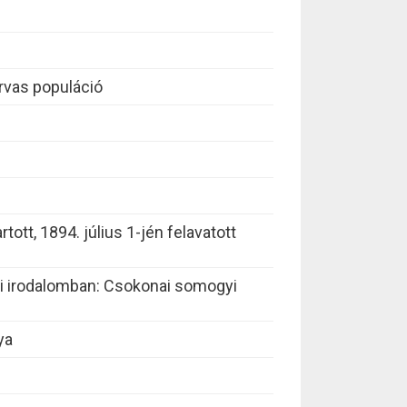
arvas populáció
tott, 1894. július 1-jén felavatott
i irodalomban: Csokonai somogyi
ya