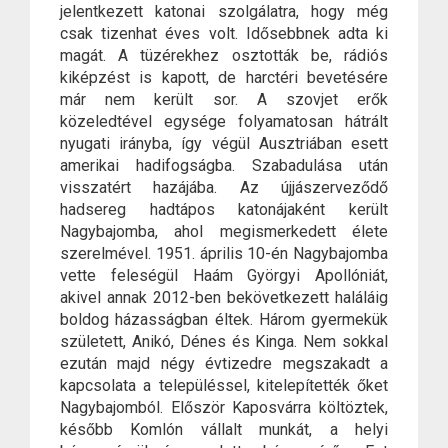
jelentkezett katonai szolgálatra, hogy még
csak tizenhat éves volt. Idősebbnek adta ki
magát. A tüzérekhez osztották be, rádiós
kiképzést is kapott, de harctéri bevetésére
már nem került sor. A szovjet erők
közeledtével egysége folyamatosan hátrált
nyugati irányba, így végül Ausztriában esett
amerikai hadifogságba. Szabadulása után
visszatért hazájába. Az újjászerveződő
hadsereg hadtápos katonájaként került
Nagybajomba, ahol megismerkedett élete
szerelmével. 1951. április 10-én Nagybajomba
vette feleségül Haám Györgyi Apollóniát,
akivel annak 2012-ben bekövetkezett haláláig
boldog házasságban éltek. Három gyermekük
született, Anikó, Dénes és Kinga. Nem sokkal
ezután majd négy évtizedre megszakadt a
kapcsolata a településsel, kitelepítették őket
Nagybajomból. Először Kaposvárra költöztek,
később Komlón vállalt munkát, a helyi