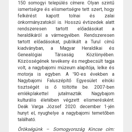
150 somogyi település címere. Olyan szintű
ismertségre és elismertségre tett szert, hogy
felkérést kapott tolnai és zalai
önkormányzatokól is. Hosszú évtizedek alatt
rendszeresen tartott előadásokat a
heraldikáról a vármegyében. Rendszeresen
tartott előadásokat, publikált a Turul című
kiadványban, a Magyar Heraldikai és
Genealógiai Társaság Közlönyében.
Közösségének tevékeny és megbecsült tagja
volt, a nagybajomi múzeum alapítója, lelke és
motorja is egyben. A ’90-es években a
Nagybajomi Faluszépítő Egyesület elnöki
tisztségét is ő töltötte be. 2007-ben
emlékplakettel jutalmazták Nagybajom
kulturális életében végzett elismerésként.
Deák Varga József 2020. december 1-jén
hunyt el, nyughelye a nagybajomi temetőben
található.
Örökségünk – Somogyország Kincse cím: