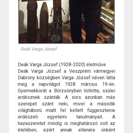
Deák Varga József
Deák Varga József (1928-2020) életműve
Deák Varga József a Veszprém vármegyei
Dabrony községben Varga József néven látta
meg a napvilágot 1928. március 19-én.
Gyermekkorát a Börzsönyben töltötte, szülei
erdésznek szánták. A sors azonban más
szerepet szánt neki, mivel a második
világháború miatt fel kellett függesztenie
erdészeti egyetemi tanulmányait. A
hazaszeretet mindig is meghatározó volt az
életében, ezért annak ellenére önként