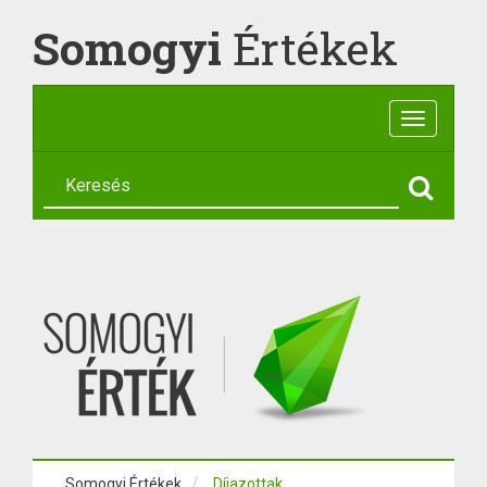
Somogyi
Értékek
Toggle
navigatio
Somogyi Értékek
Díjazottak