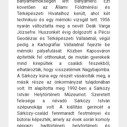
bányamérnökségen lett bányamérő. Ezt
követően az Állami Földmérési és
Térképészeti Hivatalhoz került, ahol két
technikusi és egy mérnöki vizsgát tett. 1956
nyarán változtatta meg a nevét Deák Varga
Józsefre. Huszonkét évig dolgozott a Pécsi
Geodéziai és Térképészeti Vállalatnál, végül
pedig a Kartográfiai Vállalatnál fejezte be
mérnöki pályafutását. Közben Kaposváron
építették fel otthonukat, de miután gyerekeik
mind kirepültek a családi fészekből,
elhatározták, hogy visszatérnek Nagybajomba.
A Sárközy kúria egy részét vásárolták meg, a
másik része az önkormányzat tulajdonában
volt. Itt alapította meg 1992-ben a Sárközy
István Helytörténeti Múzeumot. Szeretett
felesége a névadó Sárközy István
szépunokája volt. A kiállítás gerincét a
Sárközy-család fennmaradt festményei és
bútorai képezték, amely az évek során komoly
néprajzi, hadtörténeti, helytörténeti és