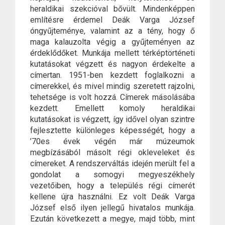
heraldikai szekcióval bővült. Mindenképpen
említésre érdemel Deák Varga József
óngyűjteménye, valamint az a tény, hogy ő
maga kalauzolta végig a gyűjteményen az
érdeklődőket. Munkája mellett térképtörténeti
kutatásokat végzett és nagyon érdekelte a
címertan. 1951-ben kezdett foglalkozni a
címerekkel, és mivel mindig szeretett rajzolni,
tehetsége is volt hozzá. Címerek másolásába
kezdett. Emellett komoly heraldikai
kutatásokat is végzett, így idővel olyan szintre
fejlesztette különleges képességét, hogy a
’70es évek végén már múzeumok
megbízásából másolt régi okleveleket és
címereket. A rendszerváltás idején merült fel a
gondolat a somogyi megyeszékhely
vezetőiben, hogy a település régi címerét
kellene újra használni. Ez volt Deák Varga
József első ilyen jellegű hivatalos munkája.
Ezután következett a megye, majd több, mint