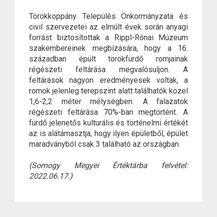
Törökkoppány Település Önkormányzata és
civil szervezetei az elmúlt évek során anyagi
forrást biztosítottak a Rippl-Rónai Múzeum
szakembereinek megbízására, hogy a 16.
században épült törökfürdő romjainak
régészeti feltárása megvalósuljon. A
feltárások nagyon eredményesek voltak, a
romok jelenleg terepszint alatt találhatók közel
1,6-2,2 méter mélységben. A falazatok
régészeti feltárása 70%-ban megtörtént. A
fürdő jelenetős kulturális és történelmi értékét
az is alátámasztja, hogy ilyen épületből, épület
maradványból csak 3 található az országban.
(Somogy Megyei Értéktárba felvétel:
2022.06.17.)