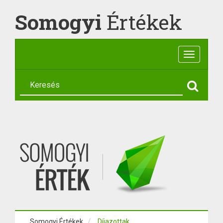
Somogyi
Értékek
Toggle
navigatio
Somogyi Értékek
Díjazottak