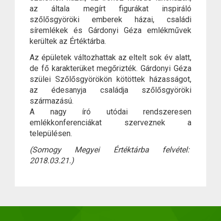
az általa megírt figurákat inspiráló
szőlősgyöröki emberek házai, családi
síremlékek és Gárdonyi Géza emlékművek
kerültek az Értéktárba.
Az épületek változhattak az eltelt sok év alatt,
de fő karakterüket megőrizték. Gárdonyi Géza
szülei Szőlősgyörökön kötöttek házasságot,
az édesanyja családja szőlősgyöröki
származású.
A nagy író utódai rendszeresen
emlékkonferenciákat szerveznek a
településen.
(Somogy Megyei Értéktárba felvétel:
2018.03.21.)