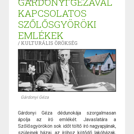
GÁRDONYI GÉZÁVAL
KAPCSOLATOS
SZŐLŐSGYÖRÖKI
EMLÉKEK
/ KULTURÁLIS ÖRÖKSÉG
Gárdonyi Géza
Gárdonyi Géza dédunokája szorgalmasan
ápolja az író emlékét. Javaslatára a
Szőlősgyörökön sok időt töltő író nagyapjának,
szüleinek házai, az íróhoz kötődő lakóházak,