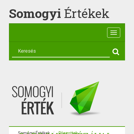
Somogyi
Értékek
Toggle
navigatio
Somogyi Értékek
Díjazottak