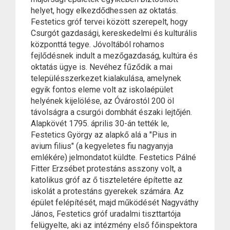
helyet, hogy elkezdődhessen az oktatás.
Festetics gróf tervei között szerepelt, hogy
Csurgót gazdasági, kereskedelmi és kulturális
központtá tegye. Jóvoltából rohamos
fejlődésnek indult a mezőgazdaság, kultúra és
oktatás ügye is. Nevéhez fűződik a mai
településszerkezet kialakulása, amelynek
egyik fontos eleme volt az iskolaépület
helyének kijelölése, az Óvárostól 200 öl
távolságra a csurgói dombhát északi lejtőjén.
Alapkövét 1795. április 30-án tették le,
Festetics György az alapkő alá a "Pius in
avium filius" (a kegyeletes fiu nagyanyja
emlékére) jelmondatot küldte. Festetics Pálné
Fitter Erzsébet protestáns asszony volt, a
katolikus gróf az ő tiszteletére építette az
iskolát a protestáns gyerekek számára. Az
épület felépítését, majd működését Nagyváthy
János, Festetics gróf uradalmi tiszttartója
felügyelte, aki az intézmény első főinspektora