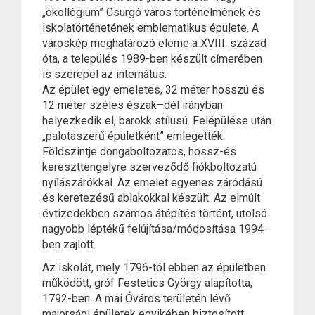
„ókollégium” Csurgó város történelmének és
iskolatörténetének emblematikus épülete. A
városkép meghatározó eleme a XVIII. század
óta, a település 1989-ben készült címerében
is szerepel az internátus.
Az épület egy emeletes, 32 méter hosszú és
12 méter széles észak–dél irányban
helyezkedik el, barokk stílusú. Felépülése után
„palotaszerű épületként” emlegették.
Földszintje dongaboltozatos, hossz-és
kereszttengelyre szerveződő fiókboltozatú
nyílászárókkal. Az emelet egyenes záródású
és keretezésű ablakokkal készült. Az elmúlt
évtizedekben számos átépítés történt, utolsó
nagyobb léptékű felújítása/módosítása 1994-
ben zajlott.
Az iskolát, mely 1796-tól ebben az épületben
működött, gróf Festetics György alapította,
1792-ben. A mai Óváros területén lévő
majorsági épületek egyikében biztosított