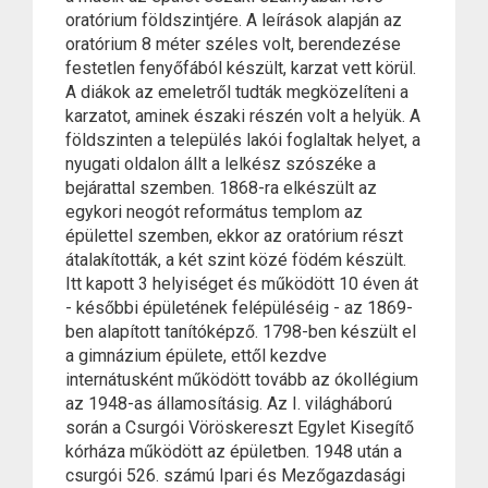
oratórium földszintjére. A leírások alapján az
oratórium 8 méter széles volt, berendezése
festetlen fenyőfából készült, karzat vett körül.
A diákok az emeletről tudták megközelíteni a
karzatot, aminek északi részén volt a helyük. A
földszinten a település lakói foglaltak helyet, a
nyugati oldalon állt a lelkész szószéke a
bejárattal szemben. 1868-ra elkészült az
egykori neogót református templom az
épülettel szemben, ekkor az oratórium részt
átalakították, a két szint közé födém készült.
Itt kapott 3 helyiséget és működött 10 éven át
- későbbi épületének felépüléséig - az 1869-
ben alapított tanítóképző. 1798-ben készült el
a gimnázium épülete, ettől kezdve
internátusként működött tovább az ókollégium
az 1948-as államosításig. Az I. világháború
során a Csurgói Vöröskereszt Egylet Kisegítő
kórháza működött az épületben. 1948 után a
csurgói 526. számú Ipari és Mezőgazdasági