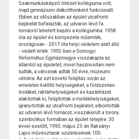
Szakmunkásképző Intézet kollégiuma volt,
majd gimnáziumi diákotthonként funkcionált.
Ebben az időszakban az épület utcafronti
bejáratát befalazták, az udvaron lévő fa
tornácról lehetett bejutni a kollégiumba. 1958
óta az épület és környezete műemlék,
országosan - 2017 óta helyi védelem alatt álló
- védett érték. 1992-ben a Somogyi
Református Egyházmegye visszakapta az
államtól az épületet, mivel hasznosítani nem
tudták, a városnak adták 50 évre, múzeumi
célokra. Az ezt követő felújítás során az
emeleten kiállító helyiségeket, a földszinten
irodákat, raktárhelyiségeket és kazánházat
alakítottak ki, felújították a mellékhelyiségeket,
újranyitották az utcafronti bejáratot, elbontották
az udvaron lévő tornácot, visszakerült a torony
szimbolikus formában az épület tetejére. 30
évvel ezelőtt, 1995. május 23-án Raksányi
Lajos művésztanár születésének 100.