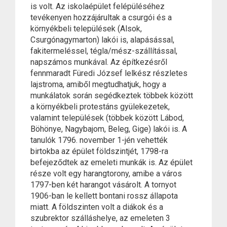
is volt. Az iskolaépület felépüléséhez
tevékenyen hozzájárultak a csurgói és a
környékbeli települések (Alsok,
Csurgónagymarton) lakói is, alapásással,
fakitermeléssel, tégla/mész-szállítással,
napszámos munkával. Az építkezésről
fennmaradt Füredi József lelkész részletes
lajstroma, amiből megtudhatjuk, hogy a
munkálatok során segédkeztek többek között
a környékbeli protestáns gyülekezetek,
valamint települések (többek között Lábod,
Böhönye, Nagybajom, Beleg, Gige) lakói is. A
tanulók 1796. november 1-jén vehették
birtokba az épület földszintjét, 1798-ra
befejeződtek az emeleti munkák is. Az épület
része volt egy harangtorony, amibe a város
1797-ben két harangot vásárolt. A tornyot
1906-ban le kellett bontani rossz állapota
miatt. A földszinten volt a diákok és a
szubrektor szálláshelye, az emeleten 3