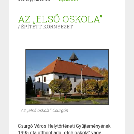
AZ „ELSŐ OSKOLA”
/ ÉPÍTETT KÖRNYEZET
Az „első oskola” Csurgón
Csurgó Város Helytörténeti Gyűjteményének
1995 óta otthont adó „első oskola” vagy