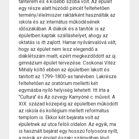
tanterem és 4 kisebb szoba volt. Az épület
egy része alatt húzódó pincét feltehetően
termény/élelmiszer raktárként használták az
iskola és az internátus működésének
időszakában. A diákok és a tanítók is az
épületben kaptak szálláshelyet, ahogy az
oktatás is itt zajlott. Hamar nyilvánvalóvá vált,
hogy az épület nem lesz elegendő a
diáklétszám miatt, ezért megkezdődött az új
gimnázium épület tervezése. Csokonai Vitéz
Mihály költő ebben az épületben lakott és
tanított az 1799-1800-as tanévben. Lakrésze
feltehetően az oratórium melletti két
egymásba nyíló helyiség lehetett. Itt írta a
"Cultura" és Az özvegy Karnyóné c. műveit. A
XIX. század közepéig az épületben működött
az iskola és kollégium mellett református
templom is. Ekkor két bejárata volt az
épületnek az utca felöli oldalon. Az egyik, ma
is használt bejárat egy hosszú folyosóra nyílt,
a másik az épület északi szárnyában lévő