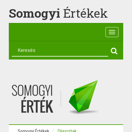
Somogyi
Értékek
Toggle
navigatio
Somogyi Értékek
Díjazottak