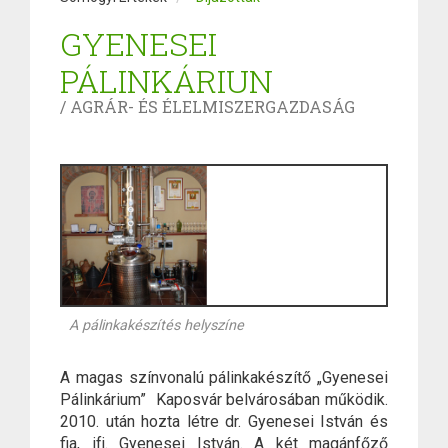
GYENESEI
PÁLINKÁRIUN
/ AGRÁR- ÉS ÉLELMISZERGAZDASÁG
A pálinkakészítés helyszíne
A magas színvonalú pálinkakészítő „Gyenesei
Pálinkárium” Kaposvár belvárosában működik.
2010. után hozta létre dr. Gyenesei István és
fia, ifj. Gyenesei István. A két magánfőző