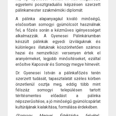
egyetemi posztgraduális képzésen szerzett
pálinkamester szakmérnöki diplomát.
A pálinka alapanyagául kiváló minőségű,
elsősorban somogyi gyümölcsöt használnak
fel, a főzés során a kézműves igényességet
alkalmazzák. A Gyenesei Pálinkáriumban
készült pálinkák egyedi ízviláguknak és
különleges illatuknak köszönhetően számos
hazai és nemzetközi versenyen értek el
aranyérmeket, legjobb minősítéseket, ezáltal
erősítve Kaposvár és Somogy megye hírnevét.
Dr. Gyenesei István a pálinkafőzés terén
szerzett tudását, tapasztalatát széles körben
önzetlenül osztja meg, eddig több mint
félszáz somogyi településen tartott
térítésmentes előadást a pálinka
népszerűsítése, a jó minőségű gyümölcspárlat
kultúrájának kialakítása, formálása érdekében.
(Somogy Megyei Értéktárba felvétel: