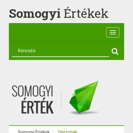
Somogyi
Értékek
Toggle
navigatio
Somogyi Értékek
Díjazottak