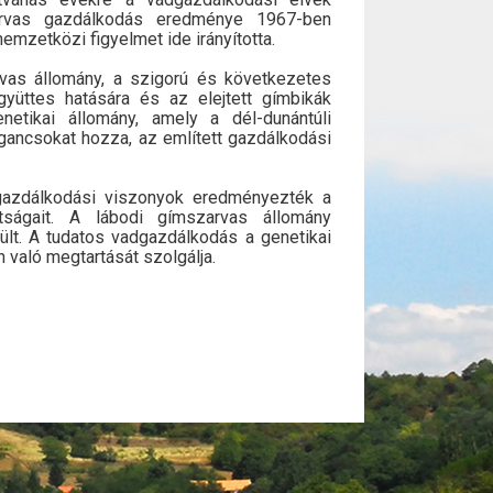
zarvas gazdálkodás eredménye 1967-ben
nemzetközi figyelmet ide irányította.
vas állomány, a szigorú és következetes
gyüttes hatására és az elejtett gímbikák
etikai állomány, amely a dél-dunántúli
gancsokat hozza, az említett gazdálkodási
t gazdálkodási viszonyok eredményezték a
tságait. A lábodi gímszarvas állomány
lt. A tudatos vadgazdálkodás a genetikai
való megtartását szolgálja.