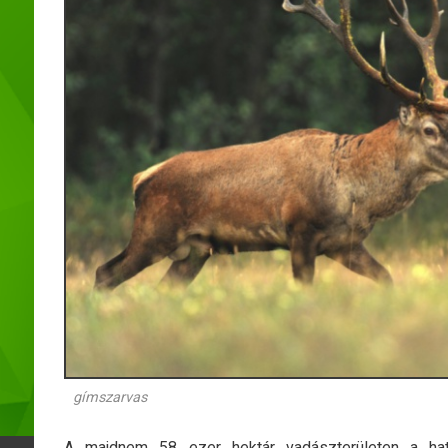
gímszarvas
A majdnem 58 ezer hektár vadászterületen a ha