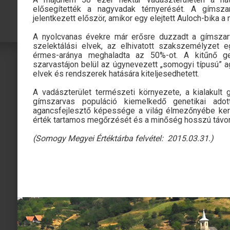
elősegítették a nagyvadak térnyerését. A gíms
jelentkezett először, amikor egy elejtett Auloch-bika a 
A nyolcvanas évekre már erősre duzzadt a gímszar
szelektálási elvek, az elhivatott szakszemélyzet e
érmes-aránya meghaladta az 50%-ot. A kitűnő gen
szarvastájon belül az úgynevezett „somogyi típusú” a
elvek és rendszerek hatására kiteljesedhetett.
A vadászterület természeti környezete, a kialakul
gímszarvas populáció kiemelkedő genetikai adot
agancsfejlesztő képessége a világ élmezőnyébe kerü
érték tartamos megőrzését és a minőség hosszú távon 
(Somogy Megyei Értéktárba felvétel: 2015.03.31.)