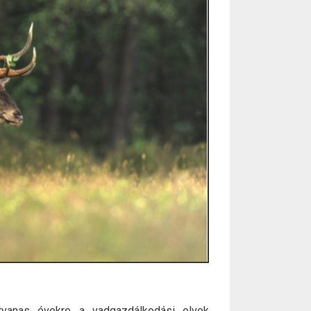
tvanas évekre a vadgazdálkodási elvek