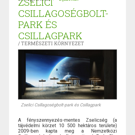
ZSELICI
CSILLAGOSÉGBOLT-
PARK ÉS
CSILLAGPARK
/ TERMÉSZETI KÖRNYEZET
Zselici Csillagoségbolt-park és Csillagpark
A fényszennyezés-mentes Zselicség (a
tájvédelmi körzet 10 500 hektáros területe)
2009-ben kapta meg a Nemzetközi