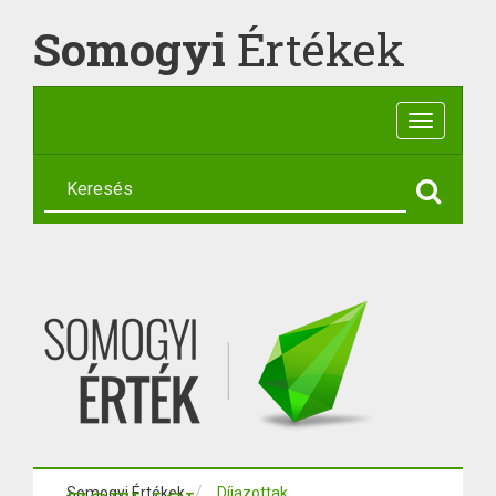
Somogyi
Értékek
Toggle
navigatio
Somogyi Értékek
Díjazottak