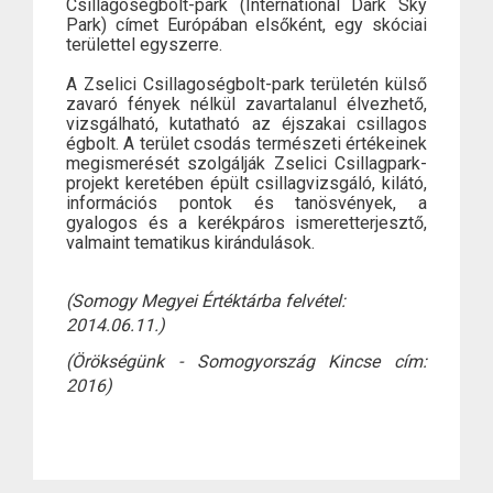
Csillagoségbolt-park (International Dark Sky
Park) címet Európában elsőként, egy skóciai
területtel egyszerre.
A Zselici Csillagoségbolt-park területén külső
zavaró fények nélkül zavartalanul élvezhető,
vizsgálható, kutatható az éjszakai csillagos
égbolt. A terület csodás természeti értékeinek
megismerését szolgálják Zselici Csillagpark-
projekt keretében épült csillagvizsgáló, kilátó,
információs pontok és tanösvények, a
gyalogos és a kerékpáros ismeretterjesztő,
valmaint tematikus kirándulások.
(Somogy Megyei Értéktárba felvétel:
2014.06.11.)
(Örökségünk - Somogyország Kincse cím:
2016)