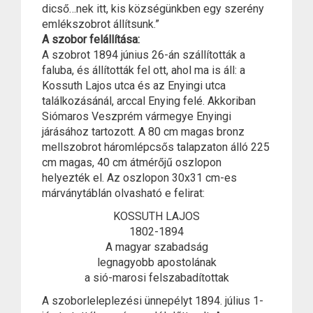
dicső…nek itt, kis községünkben egy szerény
emlékszobrot állítsunk.”
A szobor felállítása:
A szobrot 1894 június 26-án szállították a
faluba, és állították fel ott, ahol ma is áll: a
Kossuth Lajos utca és az Enyingi utca
találkozásánál, arccal Enying felé. Akkoriban
Siómaros Veszprém vármegye Enyingi
járásához tartozott. A 80 cm magas bronz
mellszobrot háromlépcsős talapzaton álló 225
cm magas, 40 cm átmérőjű oszlopon
helyezték el. Az oszlopon 30x31 cm-es
márványtáblán olvasható e felirat:
KOSSUTH LAJOS
1802-1894
A magyar szabadság
legnagyobb apostolának
a sió-marosi felszabadítottak
A szoborleleplezési ünnepélyt 1894. július 1-