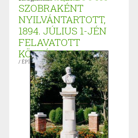
SZOBRAKÉNT
NYILVÁNTARTOTT,
1894. JÚLIUS 1-JÉN
FELAVATOTT
KÖZTÉRI SZOBOR
/ ÉPÍTETT KÖRNYEZET