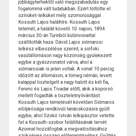
jobbágyterhektől való megszabadulás egy
fogalommá vált tudatukban. Ezért töltötte el
szívüket-lelküket mély szomorúsággal
Kossuth Lajos halálhíre. Kossuth Lajos
tetemét, a halálát követő 10. napon, 1894.
március 30-án Turinból különvonattal
szállították haza. Dávid Lajos siómarosi
lelkész elbeszélése szerint, a siófoki
vasútállomáson nagy közönség gyülekezett
egybe a gyászvonatot várva, ahol a
siómarosiak is jelen voltak. A vonat 10 percig
időzött az állomáson, a tömeg némán, levett
kalappal tisztelgett a nagy halott és két fia,
Ferenc és Lajos Tivadar előtt, akik a koporsó
mellett fogadták a tiszteletnyilvánítást.
Kossuth Lajos temetését követően Siómaros
elöljárósága rendkívüli tanácskozásra gyűlt
egybe, ahol Szokó István lelkipásztor vetette
fel a Kossuth-szobor felállításának tervét.
Azonnal hozzáfogtak a megvalósításához
szükséges összeg előteremtéséhez. Gyűjtés