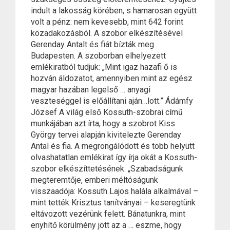
indult a lakosság körében, s hamarosan együtt
volt a pénz: nem kevesebb, mint 642 forint
közadakozásból. A szobor elkészítésével
Gerenday Antalt és fiát bízták meg
Budapesten. A szoborban elhelyezett
emlékiratból tudjuk: „Mint igaz hazafi ő is
hozván áldozatot, amennyiben mint az egész
magyar hazában legelső … anyagi
veszteséggel is előállítani aján…lott.” Ádámfy
József A világ első Kossuth-szobrai című
munkájában azt írta, hogy a szobrot Kiss
György tervei alapján kivitelezte Gerenday
Antal és fia. A megrongálódott és több helyütt
olvashatatlan emlékirat így írja okát a Kossuth-
szobor elkészíttetésének: „Szabadságunk
megteremtője, emberi méltóságunk
visszaadója: Kossuth Lajos halála alkalmával –
mint tették Krisztus tanítványai – keseregtünk
eltávozott vezérünk felett. Bánatunkra, mint
enyhítő körülmény jött az a … eszme, hogy