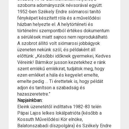
szoborra adományozók névsorával együtt.
1952-ben Székely Endre siómarosi tanító
fényképet készített róla és a művelődési
házban helyezte el. A helytörténeti és
történelmi szempontból értékes dokumentum
a sérülések miatt sajnos nem reprodukálható.
A szobrot állító volt siómarosi jobbágyok
üzeneten nekünk szól, és példaként áll
előttünk: „Későbbi időknek gyermekei, Kedves
Véreink! Bármikor jusson kezetekhez e ránk
szent emlékű emlékirat, tudjátok meg, hogy
ezen emléket a hála és kegyelet emelte,
emelte pedig … Ti érettetek is, hogy példát
adjon és tanítson a szabadság és
hazaszeretetre.”
Napjainkban:
Eleink üzenetétől indíttatva 1982-83 telén
Pápai Lajos lelkes lokálpatrióta (később a
Kossuth Művelődési Kör elnöke,
Balatonszabadi díszpolgára) és Székely Endre