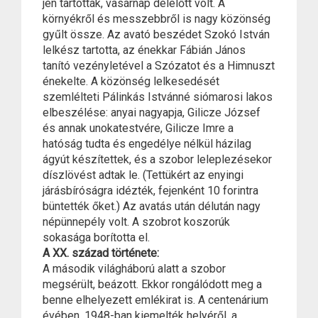
jén tartották, vasárnap délelőtt volt. A
környékről és messzebbről is nagy közönség
gyűlt össze. Az avató beszédet Szokó István
lelkész tartotta, az énekkar Fábián János
tanító vezényletével a Szózatot és a Himnuszt
énekelte. A közönség lelkesedését
szemlélteti Pálinkás Istvánné siómarosi lakos
elbeszélése: anyai nagyapja, Gilicze József
és annak unokatestvére, Gilicze Imre a
hatóság tudta és engedélye nélkül házilag
ágyút készítettek, és a szobor leleplezésekor
díszlövést adtak le. (Tettükért az enyingi
járásbíróságra idézték, fejenként 10 forintra
büntették őket.) Az avatás után délután nagy
népünnepély volt. A szobrot koszorúk
sokasága borította el.
A XX. század története:
A második világháború alatt a szobor
megsérült, beázott. Ekkor rongálódott meg a
benne elhelyezett emlékirat is. A centenárium
évében, 1948-ban kiemelték helyéről, a