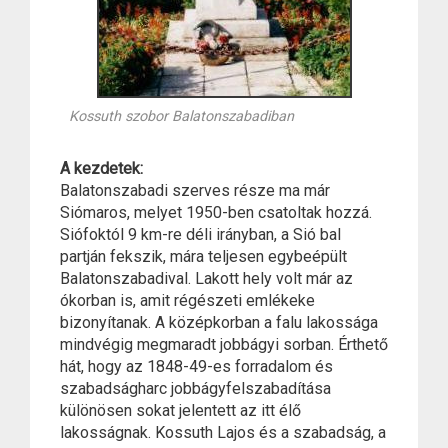
Kossuth szobor Balatonszabadiban
A kezdetek:
Balatonszabadi szerves része ma már
Siómaros, melyet 1950-ben csatoltak hozzá.
Siófoktól 9 km-re déli irányban, a Sió bal
partján fekszik, mára teljesen egybeépült
Balatonszabadival. Lakott hely volt már az
ókorban is, amit régészeti emlékeke
bizonyítanak. A középkorban a falu lakossága
mindvégig megmaradt jobbágyi sorban. Érthető
hát, hogy az 1848-49-es forradalom és
szabadságharc jobbágyfelszabadítása
különösen sokat jelentett az itt élő
lakosságnak. Kossuth Lajos és a szabadság, a