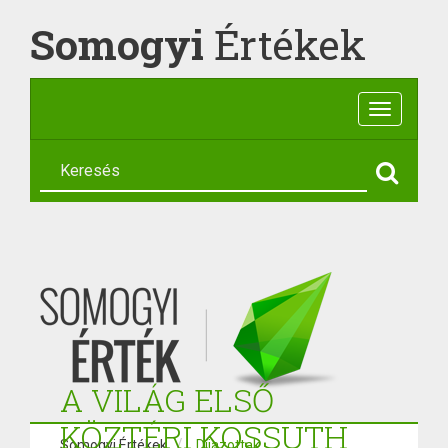
Somogyi
Értékek
Toggle
navigatio
A VILÁG ELSŐ
KÖZTÉRI KOSSUTH
Somogyi Értékek
Díjazottak