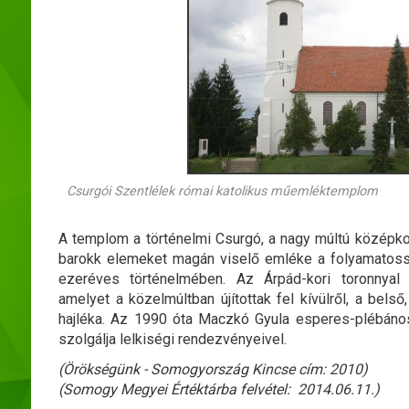
Csurgói Szentlélek római katolikus műemléktemplom
A templom a történelmi Csurgó, a nagy múltú középkor
barokk elemeket magán viselő emléke a folyamatossá
ezeréves történelmében. Az Árpád-kori toronnyal
amelyet a közelmúltban újítottak fel kívülről, a belső
hajléka. Az 1990 óta Maczkó Gyula esperes-plébános 
szolgálja lelkiségi rendezvényeivel.
(Örökségünk - Somogyország Kincse cím: 2010)
(Somogy Megyei Értéktárba felvétel: 2014.06.11.)