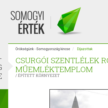
Örökségünk - Somogyország kincse
Díjazottak
-
CSURGÓI SZENTLÉLEK R
G
MŰEMLÉKTEMPLOM
E
/ ÉPÍTETT KÖRNYEZET