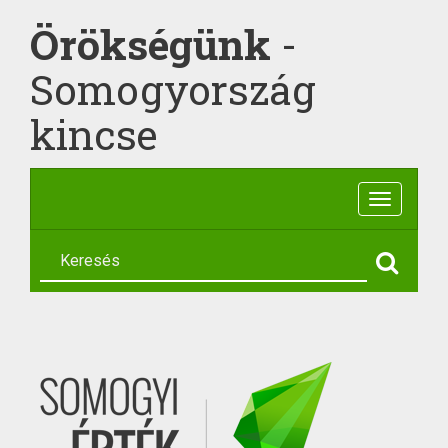
Örökségünk
-
Somogyország
kincse
Toggle
navigatio