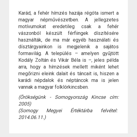
Karád, a fehér hímzés hazája régóta ismert a
magyar népművészetben. A jellegzetes
motívumokat eredetileg csak a fehér
vászonból készült férfiingek díszítésére
használták, de ma már egyéb használati és
dísztárgyainkon is megjelenik a sajátos
formavilág. A település – amelyen gyűjtött
Kodály Zoltán és Vikár Béla is –, jeles példa
arra, hogy a hímzések mellett miként lehet
megőrizni eleink dalait és táncait is, hiszen a
karádi népdalok és néptáncok ma is jelen
vannak a magyar folklórkincsben.
(Örökségünk - Somogyország Kincse cím:
2005)
(Somogy Megyei Értéktárba felvétel:
2014.06.11.)